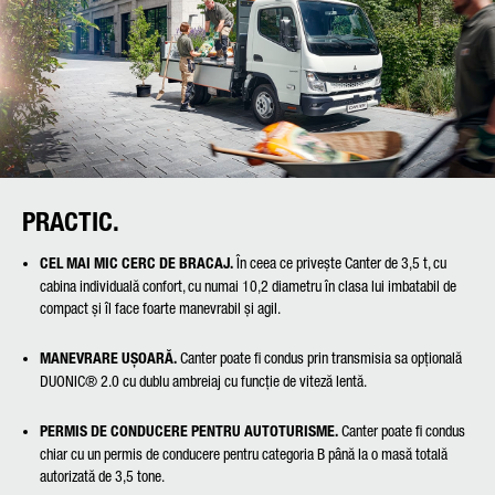
Friendly Captcha
PRACTIC.
CEL MAI MIC CERC DE BRACAJ.
În ceea ce privește Canter de 3,5 t, cu
cabina individuală confort, cu numai 10,2 diametru în clasa lui imbatabil de
compact și îl face foarte manevrabil și agil.
MANEVRARE UȘOARĂ.
Canter poate fi condus prin transmisia sa opțională
DUONIC® 2.0 cu dublu ambreiaj cu funcție de viteză lentă.
​PERMIS DE CONDUCERE PENTRU AUTOTURISME.
Canter poate fi condus
chiar cu un permis de conducere pentru categoria B până la o masă totală
autorizată de 3,5 tone.