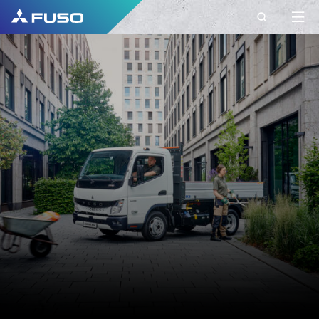
CONTACT
CONTACT FUSO
EUROPE
Aveți întrebări?
Transmiteți-ne cererea dumneavoastră prin
intermediul acestui formular de contact.
PRENUME
NUME