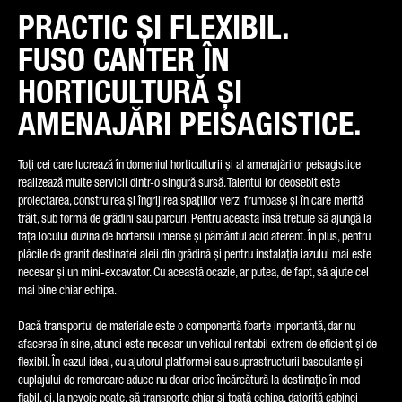
PRACTIC ȘI FLEXIBIL.
FUSO CANTER ÎN
TIPUL SOLICITĂRII
HORTICULTURĂ ȘI
AMENAJĂRI PEISAGISTICE.
Toți cei care lucrează în domeniul horticulturii și al amenajărilor peisagistice
ȚARA DUMNEAVOASTRĂ
realizează multe servicii dintr-o singură sursă. Talentul lor deosebit este
proiectarea, construirea și îngrijirea spațiilor verzi frumoase și în care merită
trăit, sub formă de grădini sau parcuri. Pentru aceasta însă trebuie să ajungă la
fața locului duzina de hortensii imense și pământul acid aferent. În plus, pentru
plăcile de granit destinatei aleii din grădină și pentru instalația iazului mai este
E-MAIL
necesar și un mini-excavator. Cu această ocazie, ar putea, de fapt, să ajute cel
mai bine chiar echipa.
Dacă transportul de materiale este o componentă foarte importantă, dar nu
afacerea în sine, atunci este necesar un vehicul rentabil extrem de eficient și de
NUMĂR DE TELEFON
flexibil. În cazul ideal, cu ajutorul platformei sau suprastructurii basculante și
cuplajului de remorcare aduce nu doar orice încărcătură la destinație în mod
fiabil, ci, la nevoie poate, să transporte chiar și toată echipa, datorită cabinei