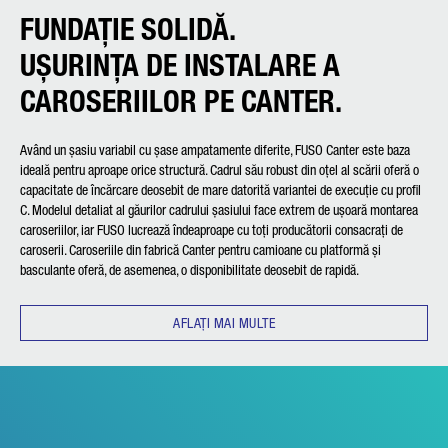
FUNDAȚIE SOLIDĂ.
UȘURINȚA DE INSTALARE A
CAROSERIILOR PE CANTER.
Având un șasiu variabil cu șase ampatamente diferite, FUSO Canter este baza
ideală pentru aproape orice structură. Cadrul său robust din oțel al scării oferă o
capacitate de încărcare deosebit de mare datorită variantei de execuție cu profil
C. Modelul detaliat al găurilor cadrului șasiului face extrem de ușoară montarea
caroseriilor, iar FUSO lucrează îndeaproape cu toți producătorii consacrați de
caroserii. Caroseriile din fabrică Canter pentru camioane cu platformă și
basculante oferă, de asemenea, o disponibilitate deosebit de rapidă.
AFLAȚI MAI MULTE