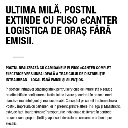
ULTIMA MILĂ. POSTNL
EXTINDE CU FUSO eCANTER
TIPUL SOLICITĂRII
LOGISTICA DE ORAȘ FĂRĂ
EMISII.
ȚARA DUMNEAVOASTRĂ
POSTNL REALIZEAZĂ CU CAMIOANELE EI FUSO eCANTER COMPLET
ELECTRICE VERSIUNEA IDEALĂ A TRAFICULUI DE DISTRIBUȚIE
INTRAURBAN – LOCAL FĂRĂ EMISII ȘI SILENȚIOS.
E-MAIL
În spatele inițiativei Stadslogistiek pentru serviciile de livrare stă o soluție
practicabilă de configurare a traficului de livrare și curierat în orașele mari
olandeze mai inteligent și mai sustenabil. Conceptul pe care îl implementează
PostNL împreună cu partenerii ei în prezent, printre altele, în Haga și Maastricht,
este, de fapt, foarte simplu: Transporturile individuale de livrare în centrele
NUMĂR DE TELEFON
orașelor sunt grupate țintit și apoi sunt derulate cu un camion acționat pur
electric.