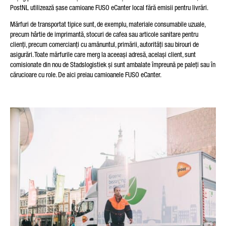
PostNL utilizează șase camioane FUSO eCanter local fără emisii pentru livrări.
Mărfuri de transportat tipice sunt, de exemplu, materiale consumabile uzuale,
precum hârtie de imprimantă, stocuri de cafea sau articole sanitare pentru
clienți, precum comercianți cu amănuntul, primării, autorități sau birouri de
asigurări. Toate mărfurile care merg la aceeași adresă, același client, sunt
comisionate din nou de Stadslogistiek și sunt ambalate împreună pe paleți sau în
cărucioare cu role. De aici preiau camioanele FUSO eCanter.