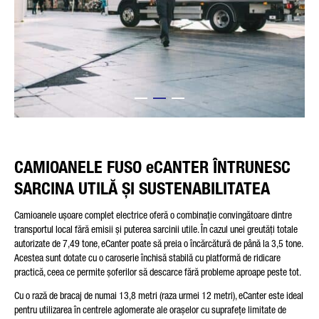
CAMIOANELE FUSO eCANTER ÎNTRUNESC
SARCINA UTILĂ ȘI SUSTENABILITATEA
Camioanele ușoare complet electrice oferă o combinație convingătoare dintre
transportul local fără emisii și puterea sarcinii utile. În cazul unei greutăți totale
autorizate de 7,49 tone, eCanter poate să preia o încărcătură de până la 3,5 tone.
Acestea sunt dotate cu o caroserie închisă stabilă cu platformă de ridicare
practică, ceea ce permite șoferilor să descarce fără probleme aproape peste tot.
Cu o rază de bracaj de numai 13,8 metri (raza urmei 12 metri), eCanter este ideal
pentru utilizarea în centrele aglomerate ale orașelor cu suprafețe limitate de