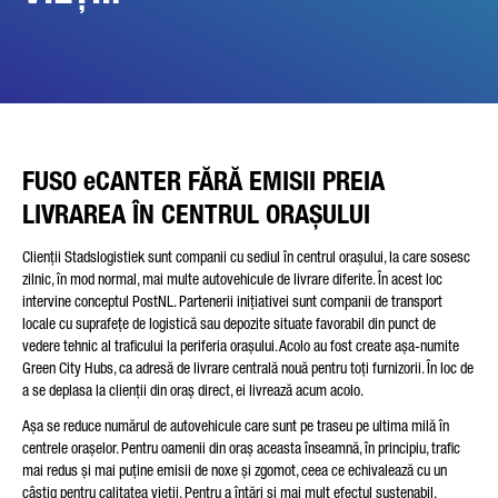
Friendly Captcha
FUSO eCANTER FĂRĂ EMISII PREIA
LIVRAREA ÎN CENTRUL ORAȘULUI
Clienții Stadslogistiek sunt companii cu sediul în centrul orașului, la care sosesc
zilnic, în mod normal, mai multe autovehicule de livrare diferite. În acest loc
intervine conceptul PostNL. Partenerii inițiativei sunt companii de transport
locale cu suprafețe de logistică sau depozite situate favorabil din punct de
vedere tehnic al traficului la periferia orașului. Acolo au fost create așa-numite
Green City Hubs, ca adresă de livrare centrală nouă pentru toți furnizorii. În loc de
a se deplasa la clienții din oraș direct, ei livrează acum acolo.
Așa se reduce numărul de autovehicule care sunt pe traseu pe ultima milă în
centrele orașelor. Pentru oamenii din oraș aceasta înseamnă, în principiu, trafic
mai redus și mai puține emisii de noxe și zgomot, ceea ce echivalează cu un
câștig pentru calitatea vieții. Pentru a întări și mai mult efectul sustenabil,