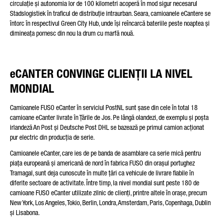
circulație și autonomia lor de 100 kilometri acoperă în mod sigur necesarul
Stadslogistiek în traficul de distribuție intraurban. Seara, camioanele eCantere se
întorc în respectivul Green City Hub, unde își reîncarcă bateriile peste noaptea și
dimineața pornesc din nou la drum cu marfă nouă.
eCANTER CONVINGE CLIENȚII LA NIVEL
MONDIAL
Camioanele FUSO eCanter în serviciul PostNL sunt șase din cele în total 18
camioane eCanter livrate în Țările de Jos. Pe lângă olandezi, de exemplu și poșta
irlandeză An Post și Deutsche Post DHL se bazează pe primul camion acționat
pur electric din producția de serie.
Camioanele eCanter, care ies de pe banda de asamblare ca serie mică pentru
piața europeană și americană de nord în fabrica FUSO din orașul portughez
Tramagal, sunt deja cunoscute în multe țări ca vehicule de livrare fiabile în
diferite sectoare de activitate. Între timp, la nivel mondial sunt peste 180 de
camioane FUSO eCanter utilizate zilnic de clienți, printre altele în orașe, precum
New York, Los Angeles, Tokio, Berlin, Londra, Amsterdam, Paris, Copenhaga, Dublin
și Lisabona.