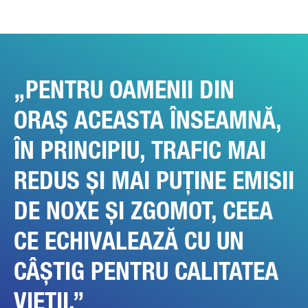
MESAJUL DUMNEAVOASTRĂ (OPȚIONAL)
PENTRU OAMENII DIN
ORAȘ ACEASTA ÎNSEAMNĂ,
ÎN PRINCIPIU, TRAFIC MAI
REDUS ȘI MAI PUȚINE EMISII
Vom prelucra, vom salva și vom utiliza datele dumneavoastră
cu atenție conform dispozițiilor legale privind protecția datelor
corespunzător consimțământului dumneavoastră numai în
DE NOXE ȘI ZGOMOT, CEEA
scopul procesării solicitării dumneavoastră. Alte detalii despre
prelucrarea datelor dumneavoastră cu caracter personal de
CE ECHIVALEAZĂ CU UN
către Daimler Truck AG, precum și indicații detaliate despre
drepturile dumneavoastră găsiți online în
Indicațiile privind
protecția datelor
CÂȘTIG PENTRU CALITATEA
VIEȚII.