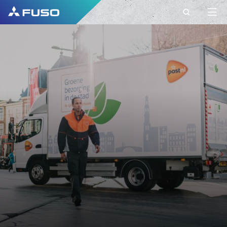
CONTACT
CONTACT FUSO
EUROPE
Aveți întrebări?
Transmiteți-ne cererea dumneavoastră prin
intermediul acestui formular de contact.
PRENUME
NUME