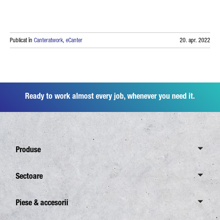
Publicat în
Canteratwork
,
eCanter
20. apr. 2022
Ready to work almost every job, whenever you need it.
Produse
Prezentare generală Canter
Sectoare
6,0 tone
Prezentare generală a sectoarelor
Piese & accesorii
7,5 tone
Distribuție