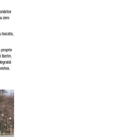
onărilor
la zero
u bucata,
 proprie
 Berlin.
 degrabă
cestea.