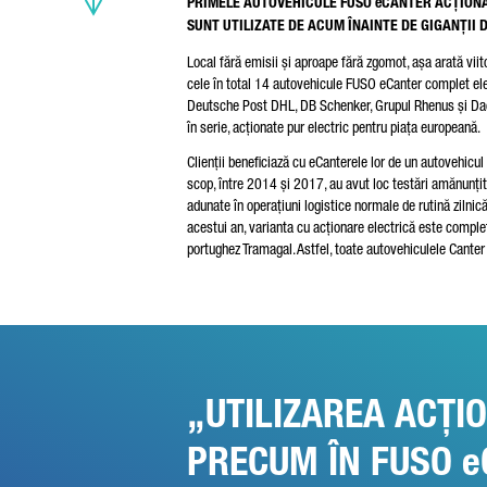
PRIMELE AUTOVEHICULE FUSO eCANTER ACȚIONAT
SUNT UTILIZATE DE ACUM ÎNAINTE DE GIGANȚII 
Local fără emisii și aproape fără zgomot, așa arată vii
cele în total 14 autovehicule FUSO eCanter complet elect
Deutsche Post DHL, DB Schenker, Grupul Rhenus și Dac
în serie, acționate pur electric pentru piața europeană.
Clienții beneficiază cu eCanterele lor de un autovehicul
Vom
scop, între 2014 și 2017, au avut loc testări amănunțite
pro
dum
adunate în operațiuni logistice normale de rutină zilnică
Dai
acestui an, varianta cu acționare electrică este complet
pri
portughez Tramagal. Astfel, toate autovehiculele Cante
UTILIZAREA ACȚI
PRECUM ÎN FUSO 