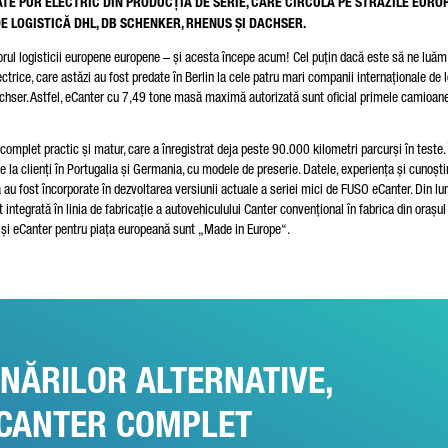
E PUR ELECTRIC DIN PRODUCȚIA DE SERIE, CARE CIRCULĂ PE STRĂZILE EUROP
DE LOGISTICĂ DHL, DB SCHENKER, RHENUS ȘI DACHSER.
torul logisticii europene europene – și acesta începe acum! Cel puțin dacă este să ne luă
rice, care astăzi au fost predate în Berlin la cele patru mari companii internaționale de l
hser. Astfel, eCanter cu 7,49 tone masă maximă autorizată sunt oficial primele camioan
 complet practic și matur, care a înregistrat deja peste 90.000 kilometri parcurși în teste.
 prelucra, vom salva și vom utiliza datele dumneavoastră cu atenție conform dispozițiilor legale privi
 la clienți în Portugalia și Germania, cu modele de preserie. Datele, experiența și cunoști
tecția datelor corespunzător consimțământului dumneavoastră numai în scopul procesării solicitării
neavoastră. Alte detalii despre prelucrarea datelor dumneavoastră cu caracter personal de către
 au fost încorporate în dezvoltarea versiunii actuale a seriei mici de FUSO eCanter. Din lun
mler Truck AG, precum și indicații detaliate despre drepturile dumneavoastră găsiți online în
Indicațiile
 integrată în linia de fabricație a autovehiculului Canter convențional în fabrica din orașul
vind protecția datelor
r și eCanter pentru piața europeană sunt „Made in Europe“.
Friendly Captcha
ONĂRILOR ALTERNATIVE,
eCANTER COMPLET