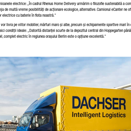
oanele electrice: „În cadrul Rhenus Home Delivery urmărim o filozofie sustenabilă a com
deja de multă vreme posibilități de acționare ecologice, alternative. Camionul eCanter ne o
electrice cu baterie în flota noastră.”
vor livra pe viitor mobilier, mărfuri maro și albe, precum și echipamente sportive mari în 
ci condiții ideale: „Datorită distanței scurte de la depozitul central din Hoppegarten până
abil, complet electric în regiunea orașului Berlin este o opțiune excelentă.”