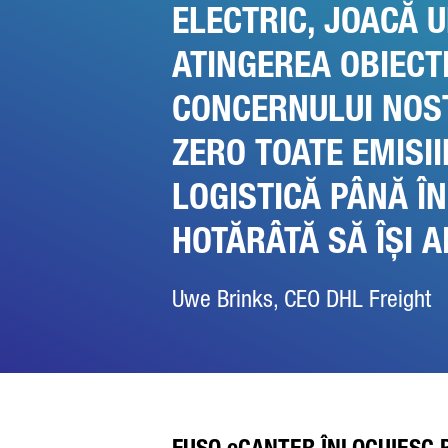
ELECTRIC, JOACĂ U
ATINGEREA OBIECTI
CONCERNULUI NOST
ZERO TOATE EMISII
LOGISTICĂ PÂNĂ ÎN
HOTĂRÂTĂ SĂ ÎȘI A
Uwe Brinks, CEO DHL Freight
FUSO eCANTER ÎNLOCUIESC 