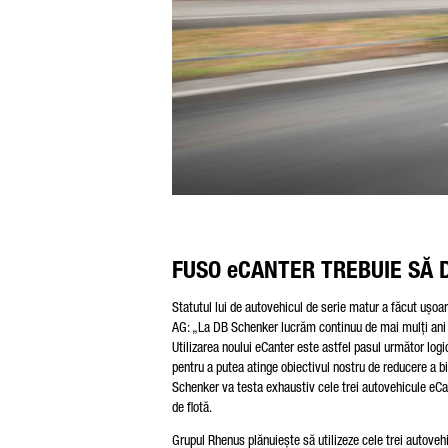
FUSO eCANTER TREBUIE SĂ 
Statutul lui de autovehicul de serie matur a făcut uș
AG: „La DB Schenker lucrăm continuu de mai mulți ani să
Utilizarea noului eCanter este astfel pasul următor logic
pentru a putea atinge obiectivul nostru de reducere a bi
Schenker va testa exhaustiv cele trei autovehicule eCanter
de flotă.
Grupul Rhenus plănuiește să utilizeze cele trei autoveh