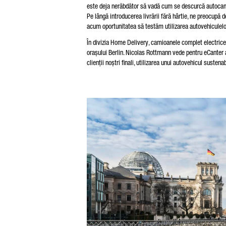
este deja nerăbdător să vadă cum se descurcă autocami
Pe lângă introducerea livrării fără hârtie, ne preocupă 
acum oportunitatea să testăm utilizarea autovehiculelor 
În divizia Home Delivery, camioanele complet electrice 
orașului Berlin. Nicolas Rottmann vede pentru eCanter ai
clienții noștri finali, utilizarea unui autovehicul susten