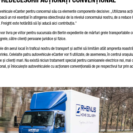
vehicule eCanter pentru concernul său ca elemente componente decisive: „Utilizarea acți
acă un rol esențial în atingerea obiectivului de la nivelul concernului nostru, de a reduce 
 Freight este hotărâtă să își aducă aici contribuția.”
vor livra pe viitor pentru sucursala din Berlin expedierile de mărfuri grele transportabile c
ele, către clienți persoane juridice și fizice.
 din aerul local în traficul nostru de transport și astfel să limităm atât amprenta noastră
rinks. Celelalte patru autovehicule eCanter vor fi utilizate, de asemenea, în centrul orașului
e și clienți mari. Nu există niciun tratament special pentru camioanele electrice noi, mai
onal, și înlocuiește autovehiculele cu acționare convențională de pe respectivul tur prin a