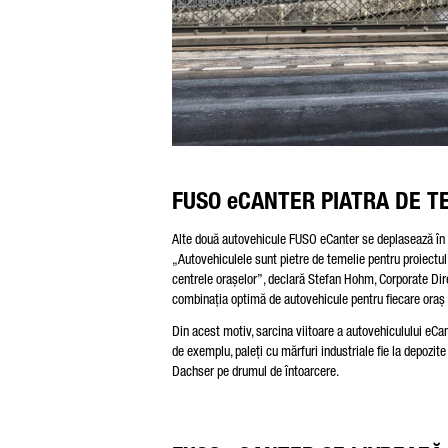
FUSO eCANTER PIATRA DE T
Alte două autovehicule FUSO eCanter se deplasează în n
„Autovehiculele sunt pietre de temelie pentru proiectul 
centrele orașelor”, declară Stefan Hohm, Corporate Di
combinația optimă de autovehicule pentru fiecare oraș ș
Din acest motiv, sarcina viitoare a autovehiculului eCa
de exemplu, paleți cu mărfuri industriale fie la depozite 
Dachser pe drumul de întoarcere.