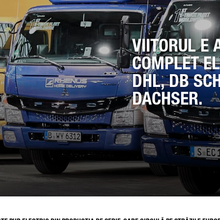
RA DUMNEAVOASTRĂ
VIITORUL E 
COMPLET EL
DHL, DB SC
MAIL
DACHSER.
MĂR DE TELEFON
SAJUL DUMNEAVOASTRĂ (OPȚIONAL)