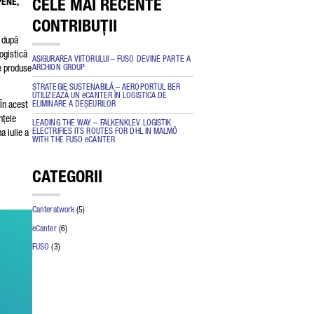
CELE MAI RECENTE
ENE,
CONTRIBUȚII
m după
ogistică
ASIGURAREA VIITORULUI – FUSO DEVINE PARTE A
e produse
ARCHION GROUP
STRATEGIE SUSTENABILĂ – AEROPORTUL BER
UTILIZEAZĂ UN eCANTER ÎN LOGISTICA DE
ELIMINARE A DEȘEURILOR
 În acest
nd
nțele
LEADING THE WAY – FALKENKLEV LOGISTIK
ELECTRIFIES ITS ROUTES FOR DHL IN MALMÖ
a iulie a
WITH THE FUSO eCANTER
CATEGORII
Canteratwork
(5)
eCanter
(6)
FUSO
(3)