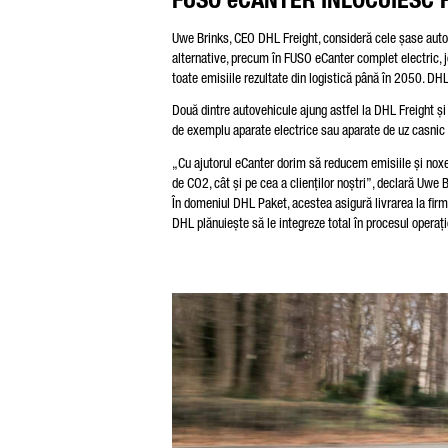
Uwe Brinks, CEO DHL Freight, consideră cele șase auto
alternative, precum în FUSO eCanter complet electric, jo
toate emisiile rezultate din logistică până în 2050. DHL
Două dintre autovehicule ajung astfel la DHL Freight și 
de exemplu aparate electrice sau aparate de uz casnic gr
„Cu ajutorul eCanter dorim să reducem emisiile și noxele
de CO2, cât și pe cea a clienților noștri”, declară Uwe B
În domeniul DHL Paket, acestea asigură livrarea la firm
DHL plănuiește să le integreze total în procesul operați