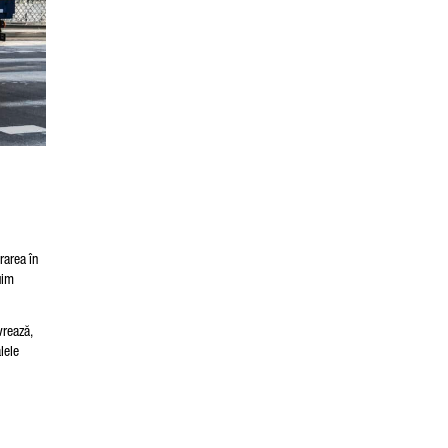
rarea în
uim
vrează,
alele