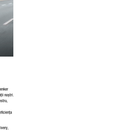
henker
ii noștri.
estru,
eficiența
ivery,