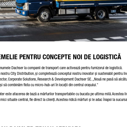
EMELIE PENTRU CONCEPTE NOI DE LOGISTICĂ
umele Dachser la companii de transport care activează pentru furnizorul de logistică.
nostru City Distribution, și completează conceptul nostru inovator și sustenabil pentru liv
rector, Corporate Solutions, Research & Development Dachser SE. „Nouă ne pasă să alcăt
i să combinăm flota cu micro-hub-uri în locații din centrul orașului.”
nter este afacerea de bază a mărfurilor transportabile cu bucata pe ultima milă. Acestea li
mici situate central, fie direct la clienți. Acestea ridică mărfuri și le aduc înapoi la sucurs