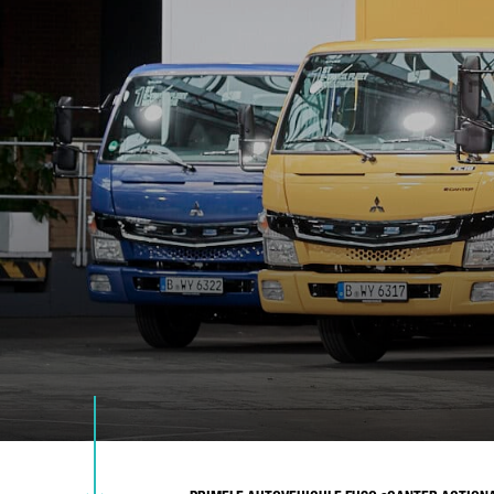
ȚA
E-
NU
ME