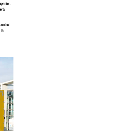
paniei.
feră
centrul
 la