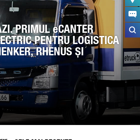
AZI. PRIMUL eCANTER
ECTRIC PENTRU LOGISTICA
HENKER, RHENUS ȘI