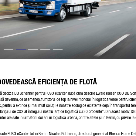
DOVEDEASCĂ EFICIENȚA DE FLOTĂ
oară decizia DB Schenker pentru FUSO eCanter, după cum descrie Ewald Kaiser, COO DB Sc
 devenim, de asemenea, furnizorul de top la nivel mondial în logistica verde pentru clienț
, pentru a extinde și mai mult soluțiile noastre ecologice existente deja în transportul ter
lanțului de CO2 al întregului nostru lanț de logistică cu 30 procente”. Din acest motiv, DB
 ale sale în următorii doi ani în logistica urbană, printre altele și în Berlin, cu privire la 
icule FUSO eCanter tot în Berlin. Nicolas Rottmann, directorul general al Rhenus Home Del