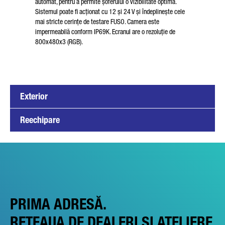
automat, pentru a permite șoferului o vizibilitate optimă.
Sistemul poate fi acționat cu 12 și 24 V și îndeplinește cele
mai stricte cerințe de testare FUSO. Camera este
impermeabilă conform IP69K. Ecranul are o rezoluție de
800x480x3 (RGB).
Exterior
Reechipare
PRIMA ADRESĂ.
REȚEAUA DE DEALERI ȘI ATELIERE