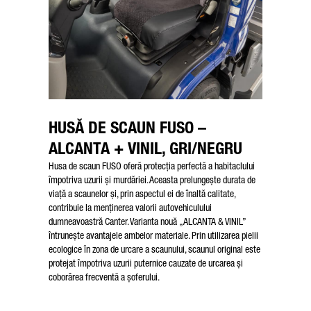
HUSĂ DE SCAUN FUSO –
ALCANTA + VINIL, GRI/NEGRU
Husa de scaun FUSO oferă protecția perfectă a habitaclului
împotriva uzurii și murdăriei. Aceasta prelungește durata de
viață a scaunelor și, prin aspectul ei de înaltă calitate,
contribuie la menținerea valorii autovehiculului
dumneavoastră Canter. Varianta nouă „ALCANTA & VINIL”
întrunește avantajele ambelor materiale. Prin utilizarea pielii
ecologice în zona de urcare a scaunului, scaunul original este
protejat împotriva uzurii puternice cauzate de urcarea și
coborârea frecventă a șoferului.