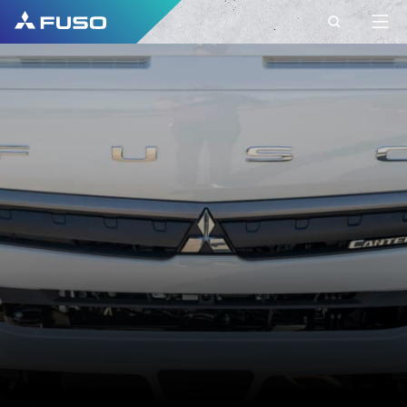
CONTACT
CONTACT FUSO
EUROPE
Aveți întrebări?
Transmiteți-ne cererea dumneavoastră prin
intermediul acestui formular de contact.
PRENUME
NUME