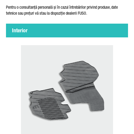
Pentru o consultanță personală și în cazul întrebărilor privind produse, date
tehnice sau prețuri vă stau la dispoziție dealerii FUSO.
MESAJUL DUMNEAVOASTRĂ (OPȚIONAL)
Interior
Vom prelucra, vom salva și vom utiliza datele dumneavoastră
cu atenție conform dispozițiilor legale privind protecția datelor
corespunzător consimțământului dumneavoastră numai în
scopul procesării solicitării dumneavoastră. Alte detalii despre
prelucrarea datelor dumneavoastră cu caracter personal de
către Daimler Truck AG, precum și indicații detaliate despre
drepturile dumneavoastră găsiți online în
Indicațiile privind
protecția datelor