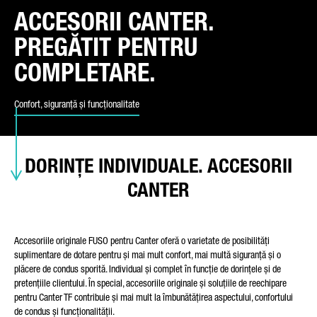
ACCESORII CANTER.
PREGĂTIT PENTRU
TIPUL SOLICITĂRII
COMPLETARE.
Confort, siguranță și funcționalitate
ȚARA DUMNEAVOASTRĂ
DORINȚE INDIVIDUALE. ACCESORII
CANTER
E-MAIL
Accesoriile originale FUSO pentru Canter oferă o varietate de posibilități
suplimentare de dotare pentru și mai mult confort, mai multă siguranță și o
plăcere de condus sporită. Individual și complet în funcție de dorințele și de
NUMĂR DE TELEFON
pretențiile clientului. În special, accesoriile originale și soluțiile de reechipare
pentru Canter TF contribuie și mai mult la îmbunătățirea aspectului, confortului
de condus și funcționalității.