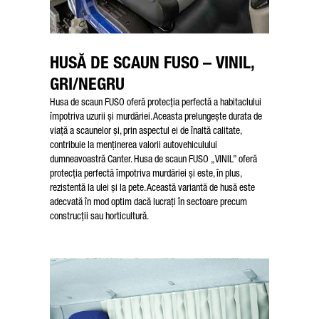
HUSĂ DE SCAUN FUSO – VINIL,
GRI/NEGRU
Husa de scaun FUSO oferă protecția perfectă a habitaclului
împotriva uzurii și murdăriei. Aceasta prelungește durata de
viață a scaunelor și, prin aspectul ei de înaltă calitate,
contribuie la menținerea valorii autovehiculului
dumneavoastră Canter. Husa de scaun FUSO „VINIL” oferă
protecția perfectă împotriva murdăriei și este, în plus,
rezistentă la ulei și la pete. Această variantă de husă este
adecvată în mod optim dacă lucrați în sectoare precum
construcții sau horticultură.