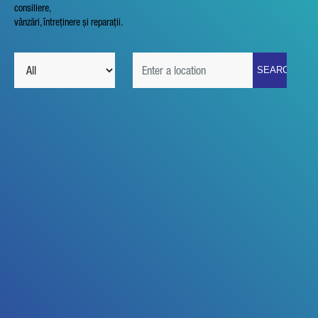
consiliere,
vânzări, întreținere și reparații.