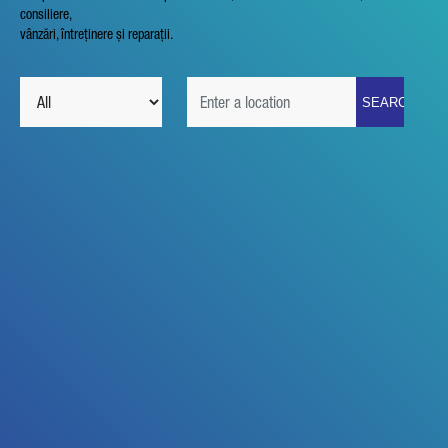
consiliere,
vânzări, întreținere și reparații.